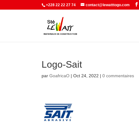
+228 22 22 27 74
contact@lewatttogo.com
Logo-Sait
par
GoafricaO
|
Oct 24, 2022
|
0 commentaires