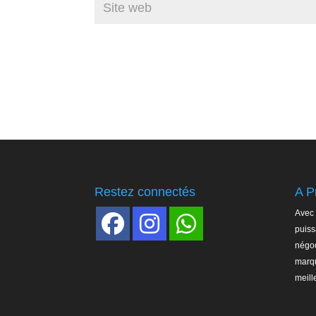
Restez connectés
A P
Avec 
puiss
négoc
marqu
meill