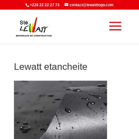
+228 22 22 27 74
contact@lewatttogo.com
Lewatt etancheite