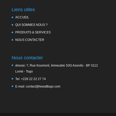
Liens utiles
ACCUEIL
QUI SOMMES NOUS ?
PRODUITS & SERVICES
NOUS CONTACTER
Nous contacter
dresse: 7, Rue Koumoré, Immeuble S3G Assivito - BP 3112
Lomé - Togo
Tel: +228 22 22 27 74
E-mail: contact@lewatttogo.com